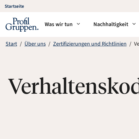
Zum
Startseite
Inhalt
springen
Was wir tun
Nachhaltigkeit
Start
Über uns
Zertifizierungen und Richtlinien
V
Verhaltensko