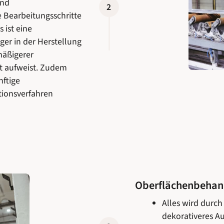
und
2
e Bearbeitungsschritte
 ist eine
ger in der Herstellung
mäßigerer
ät aufweist. Zudem
nftige
tionsverfahren
Oberflächenbehan
Alles wird durc
dekorativeres Au