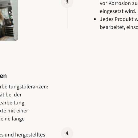
3
vor Korrosion zu
eingesetzt wird.
Jedes Produkt w
bearbeitet, ein
gen
rbeitungstoleranzen:
ät bei der
earbeitung.
te mit einer
 eine lange
4
s und hergestelltes