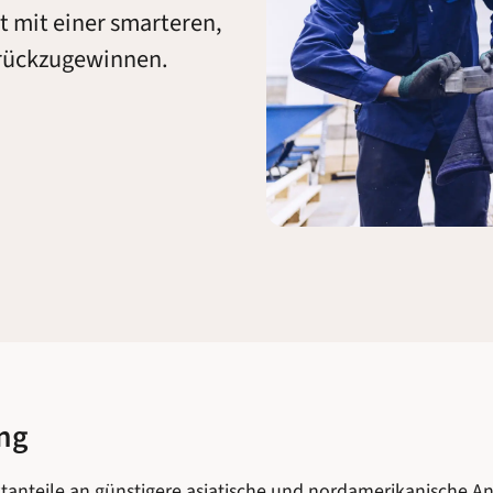
 mit einer smarteren,
urückzugewinnen.
ng
ktanteile an günstigere asiatische und nordamerikanische A