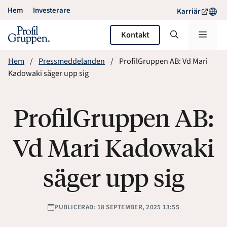
Hoppa
Hem
Investerare
Karriär
till
innehåll
Meny
Kontakt
Hem
Pressmeddelanden
ProfilGruppen AB: Vd Mari
Kadowaki säger upp sig
ProfilGruppen AB:
Vd Mari Kadowaki
säger upp sig
PUBLICERAD: 18 SEPTEMBER, 2025 13:55