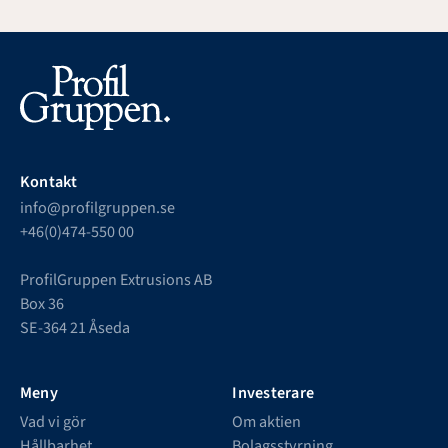
Kontakt
info@profilgruppen.se
+46(0)474-550 00
ProfilGruppen Extrusions AB
Box 36
SE-364 21 Åseda
Meny
Investerare
Vad vi gör
Om aktien
Hållbarhet
Bolagsstyrning