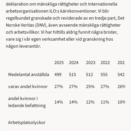
deklaration om mänskliga rättigheter och Internationella
arbetsorganisationen ILO:s kärnkonventioner. Vi blir
regelbundet granskade och reviderade av en tredje part, Det
Norske Veritas (DNV), även avseende mänskliga rättigheter
och arbetsvillkor. Vi har hittills aldrig funnit några brister,
vare sig i vår egen verksamhet eller vid granskning hos
någon leverantör.
2025
2024
2023
2022
2021
Medelantal anställda
499
515
512
555
542
varav andel kvinnor
27%
27%
25%
27%
26%
andel kvinnor i
14%
14%
12%
11%
10%
ledande befattning
Arbetsplatsolyckor