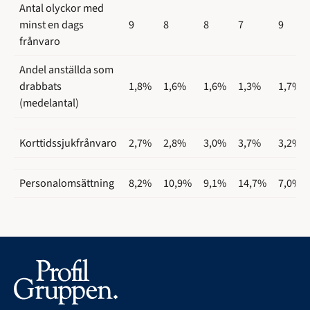
Antal olyckor med
minst en dags
9
8
8
7
9
frånvaro
Andel anställda som
drabbats
1,8%
1,6%
1,6%
1,3%
1,7%
(medelantal)
Korttidssjukfrånvaro
2,7%
2,8%
3,0%
3,7%
3,2%
Personalomsättning
8,2%
10,9%
9,1%
14,7%
7,0%