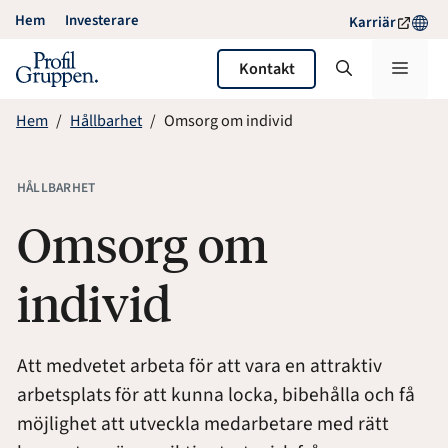
Hoppa
Hem
Investerare
Karriär
till
innehåll
Meny
Kontakt
Hem
Hållbarhet
Omsorg om individ
HÅLLBARHET
Omsorg om
individ
Att medvetet arbeta för att vara en attraktiv
arbetsplats för att kunna locka, bibehålla och få
möjlighet att utveckla medarbetare med rätt