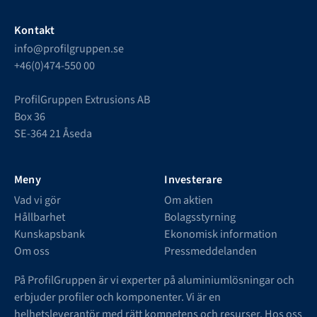
Kontakt
info@profilgruppen.se
+46(0)474-550 00
ProfilGruppen Extrusions AB
Box 36
SE-364 21 Åseda
Meny
Investerare
Vad vi gör
Om aktien
Hållbarhet
Bolagsstyrning
Kunskapsbank
Ekonomisk information
Om oss
Pressmeddelanden
På ProfilGruppen är vi experter på aluminiumlösningar och
erbjuder profiler och komponenter. Vi är en
helhetsleverantör med rätt kompetens och resurser. Hos oss