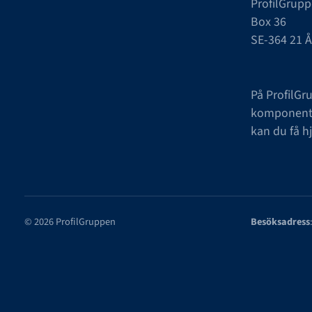
ProfilGrupp
Box 36
SE-364 21 
På ProfilGr
komponenter
kan du få h
© 2026 ProfilGruppen
Besöksadress