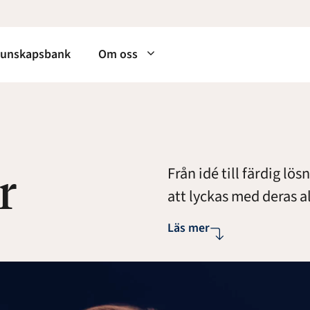
unskapsbank
Om oss
r
Från idé till färdig lö
att lyckas med deras 
Läs mer