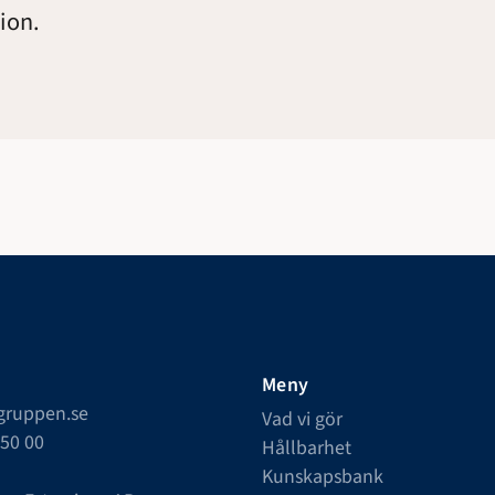
ion.
Meny
lgruppen.se
Vad vi gör
550 00
Hållbarhet
Kunskapsbank