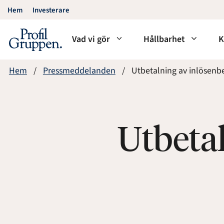
Hoppa
Hem
Investerare
till
innehåll
Vad vi gör
Hållbarhet
K
Hem
Pressmeddelanden
Utbetalning av inlösenb
Utbeta