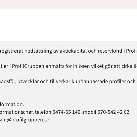
egistrerat nedsättning av aktiekapital och reservfond i Profi
tier i ProfilGruppen anmälts för inlösen vilket gör att cirk
adsför, utvecklar och tillverkar kundanpassade profiler oc
formation:

ormationschef, telefon 0474-55 140, mobil 070-542 42 62

sson@profilgruppen.se