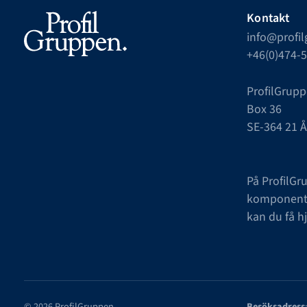
Kontakt
info@profi
+46(0)474-
ProfilGrupp
Box 36
SE-364 21 
På ProfilGr
komponenter
kan du få h
© 2026 ProfilGruppen
Besöksadress