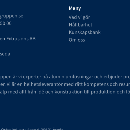
Meny
lgruppen.se
Vad vi gör
550 00
Hållbarhet
Kunskapsbank
en Extrusions AB
Om oss
Åseda
uppen är vi experter på aluminiumlösningar och erbjuder pro
. Vi är en helhetsleverantör med rätt kompetens och resur
jälp med allt från idé och konstruktion till produktion och fö
: Östra Industrivägen 4, 364 31 Åseda