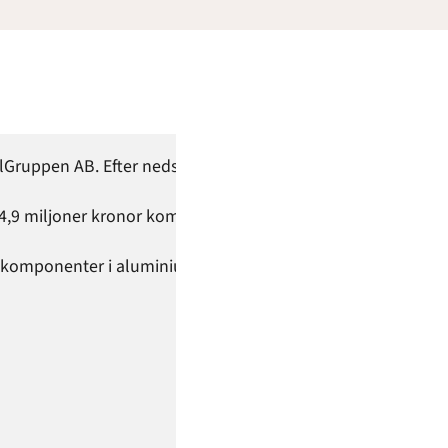
lGruppen AB. Efter nedsättningen uppgår aktiekapitalet i Profi
a 84,9 miljoner kronor kommer att utbetalas till aktieägarna.
h komponenter i aluminium. Huvudkontor och tillverkning f