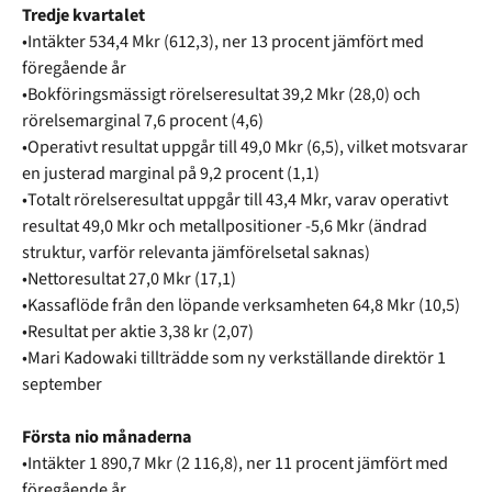
Tredje kvartalet
•Intäkter 534,4 Mkr (612,3), ner 13 procent jämfört med
föregående år
•Bokföringsmässigt rörelseresultat 39,2 Mkr (28,0) och
rörelsemarginal 7,6 procent (4,6)
•Operativt resultat uppgår till 49,0 Mkr (6,5), vilket motsvarar
en justerad marginal på 9,2 procent (1,1)
•Totalt rörelseresultat uppgår till 43,4 Mkr, varav operativt
resultat 49,0 Mkr och metallpositioner -5,6 Mkr (ändrad
struktur, varför relevanta jämförelsetal saknas)
•Nettoresultat 27,0 Mkr (17,1)
•Kassaflöde från den löpande verksamheten 64,8 Mkr (10,5)
•Resultat per aktie 3,38 kr (2,07)
•Mari Kadowaki tillträdde som ny verkställande direktör 1
september
Första nio månaderna
•Intäkter 1 890,7 Mkr (2 116,8), ner 11 procent jämfört med
föregående år