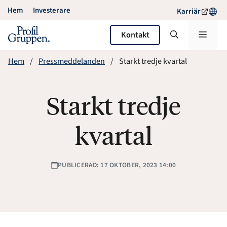
Hoppa
Hem
Investerare
Karriär
till
innehåll
Meny
Kontakt
Hem
Pressmeddelanden
Starkt tredje kvartal
Starkt tredje
kvartal
PUBLICERAD: 17 OKTOBER, 2023 14:00