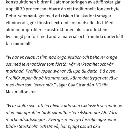
konstruktionen bidrar till att monteringen av ett fönster går
upp till 70 procent snabbare än ett traditionellt fönsterbyte.
Detta, sammantaget med att risken för skador i smygar
eliminerats, gör fönstret extremt kostnadseffektivt. Med
aluminiumprofiler i konstruktionen ökas produktens
livslängd jämfört med andra material och framtida underhåll
blir minimalt.
”Vi har en relativt slimmad organisation och behöver omge
oss med leverantörer som förstår vår verksamhet och vår
marknad. ProfilGruppen svarar väl upp till detta. Då även
ProfilGruppen är på frammarsch, känns det tryggt att växa
med dem som leverantör.”
säger Cay Strandén, VD för
Maximalfönster.
”Vi är stolta över att ha blivit valda som exklusiv leverantör av
aluminiumprofiler till Maximalfönster i Åshammar AB. Våra
marknadssatsningar i Sverige, med nya försäljningskontor
både i Stockholm och Umeå, har hjälpt oss att öka