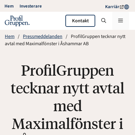
Hoppa
Hem
Investerare
Karriär
till
innehåll
Meny
Kontakt
Hem
Pressmeddelanden
ProfilGruppen tecknar nytt
avtal med Maximalfönster i Åshammar AB
ProfilGruppen
tecknar nytt avtal
med
Maximalfönster i