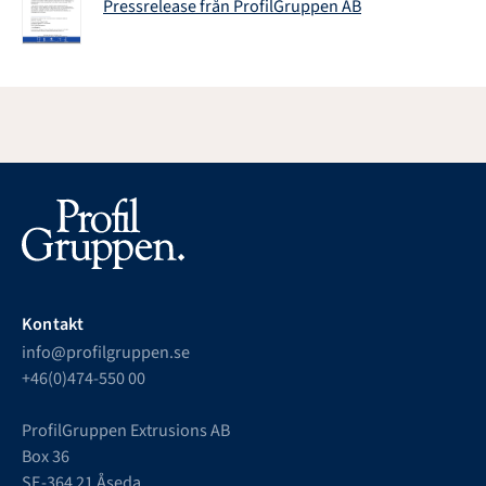
Pressrelease från ProfilGruppen AB
Kontakt
info@profilgruppen.se
+46(0)474-550 00
ProfilGruppen Extrusions AB
Box 36
SE-364 21 Åseda