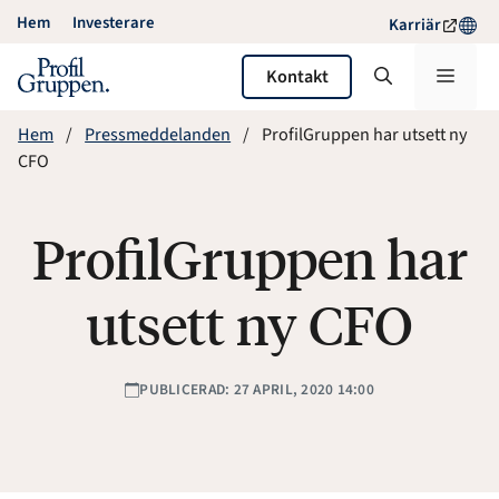
Hoppa
Hem
Investerare
Karriär
till
innehåll
Meny
Kontakt
Hem
Pressmeddelanden
ProfilGruppen har utsett ny
CFO
ProfilGruppen har
utsett ny CFO
PUBLICERAD: 27 APRIL, 2020 14:00