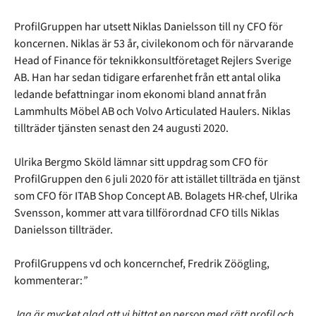
ProfilGruppen har utsett Niklas Danielsson till ny CFO för
koncernen. Niklas är 53 år, civilekonom och för närvarande
Head of Finance för teknikkonsultföretaget Rejlers Sverige
AB. Han har sedan tidigare erfarenhet från ett antal olika
ledande befattningar inom ekonomi bland annat från
Lammhults Möbel AB och Volvo Articulated Haulers. Niklas
tillträder tjänsten senast den 24 augusti 2020.
Ulrika Bergmo Sköld lämnar sitt uppdrag som CFO för
ProfilGruppen den 6 juli 2020 för att istället tillträda en tjänst
som CFO för ITAB Shop Concept AB. Bolagets HR-chef, Ulrika
Svensson, kommer att vara tillförordnad CFO tills Niklas
Danielsson tillträder.
ProfilGruppens vd och koncernchef, Fredrik Zöögling,
kommenterar:
”
Jag är mycket glad att vi hittat en person med rätt profil och