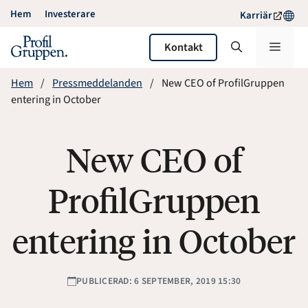
Hoppa
Hem
Investerare
Karriär
till
innehåll
Meny
Kontakt
Hem
Pressmeddelanden
New CEO of ProfilGruppen
entering in October
New CEO of
ProfilGruppen
entering in October
PUBLICERAD: 6 SEPTEMBER, 2019 15:30