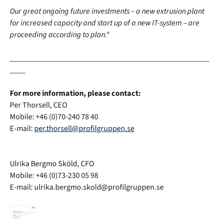
Our great ongoing future investments
–
a new extrusion plant
for increased capacity and start up of a new IT-system
–
are
proceeding according to plan.“
___________________________________________________
____
For more information, please contact:
Per Thorsell, CEO
Mobile: +
46 (0)70-240 78 40
E-mail:
per.thorsell@profilgruppen.se
Ulrika Bergmo Sköld, CFO
Mobile: +46 (0)73-230 05 98
E-mail: ulrika.bergmo.skold@profilgruppen.se