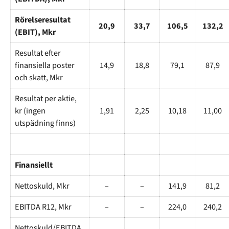
Rörelseresultat
20,9
33,7
106,5
132,2
(EBIT), Mkr
Resultat efter
finansiella poster
14,9
18,8
79,1
87,9
och skatt, Mkr
Resultat per aktie,
kr (ingen
1,91
2,25
10,18
11,00
utspädning finns)
Finansiellt
Nettoskuld, Mkr
–
–
141,9
81,2
EBITDA R12, Mkr
–
–
224,0
240,2
Nettoskuld/EBITDA,