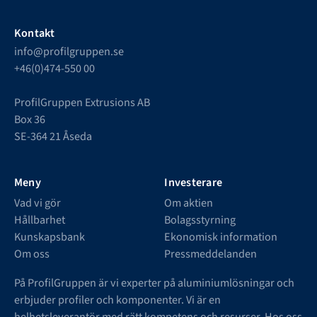
Kontakt
info@profilgruppen.se
+46(0)474-550 00
ProfilGruppen Extrusions AB
Box 36
SE-364 21 Åseda
Meny
Investerare
Vad vi gör
Om aktien
Hållbarhet
Bolagsstyrning
Kunskapsbank
Ekonomisk information
Om oss
Pressmeddelanden
På ProfilGruppen är vi experter på aluminiumlösningar och
erbjuder profiler och komponenter. Vi är en
helhetsleverantör med rätt kompetens och resurser. Hos oss