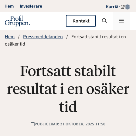
Hoppa
Hem
Investerare
Karriär
till
innehåll
Meny
Kontakt
Hem
Pressmeddelanden
Fortsatt stabilt resultat i en
osäker tid
Fortsatt stabilt
resultat i en osäker
tid
PUBLICERAD: 21 OKTOBER, 2025 11:50