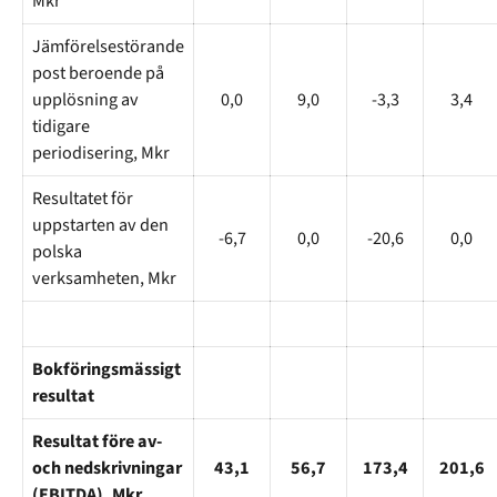
Mkr**
Jämförelsestörande
post beroende på
upplösning av
0,0
9,0
-3,3
3,4
tidigare
periodisering, Mkr
Resultatet för
uppstarten av den
-6,7
0,0
-20,6
0,0
polska
verksamheten, Mkr
Bokföringsmässigt
resultat
Resultat före av-
och nedskrivningar
43,1
56,7
173,4
201,6
(EBITDA), Mkr