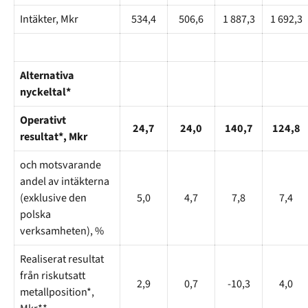
Intäkter, Mkr
534,4
506,6
1 887,3
1 692,3
Alternativa
nyckeltal*
Operativt
24,7
24,0
140,7
124,8
resultat*, Mkr
och motsvarande
andel av intäkterna
(exklusive den
5,0
4,7
7,8
7,4
polska
verksamheten), %
Realiserat resultat
från riskutsatt
2,9
0,7
-10,3
4,0
metallposition*,