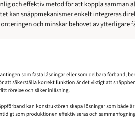
nlig och effektiv metod för att koppla samman a
litet kan snäppmekanismer enkelt integreras direkt
onteringen och minskar behovet av ytterligare 
ntingen som fasta låsningar eller som delbara förband, b
 att säkerställa korrekt funktion är det viktigt att snäppben
rätt rörelse och säker inlåsning.
ppförband kan konstruktören skapa lösningar som både är
 samtidigt som produktionen effektiviseras och sammanfogni