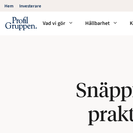
Hoppa
Hem
Investerare
till
innehåll
Vad vi gör
Hållbarhet
K
Snäppf
prak