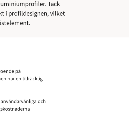
luminiumprofiler. Tack
 i profildesignen, vilket
fästelement.
eroende på
en har en tillräcklig
 användarvänliga och
ngskostnaderna