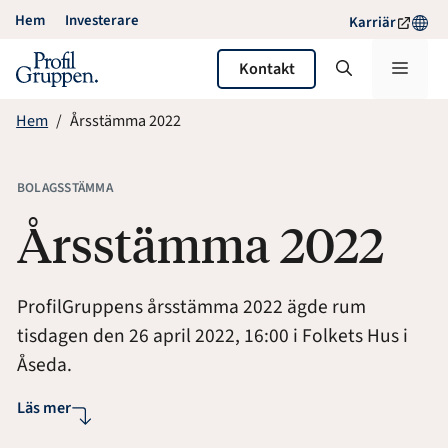
Hoppa
Hem
Investerare
Karriär
till
innehåll
Meny
Kontakt
Hem
Årsstämma 2022
BOLAGSSTÄMMA
Årsstämma 2022
ProfilGruppens årsstämma 2022 ägde rum
tisdagen den 26 april 2022, 16:00 i Folkets Hus i
Åseda.
Läs mer