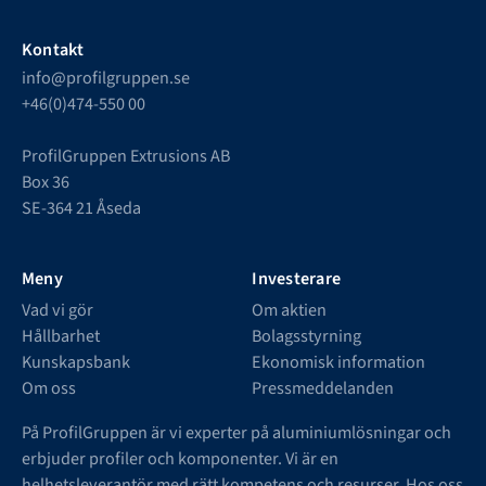
Kontakt
info@profilgruppen.se
+46(0)474-550 00
ProfilGruppen Extrusions AB
Box 36
SE-364 21 Åseda
Meny
Investerare
Vad vi gör
Om aktien
Hållbarhet
Bolagsstyrning
Kunskapsbank
Ekonomisk information
Om oss
Pressmeddelanden
På ProfilGruppen är vi experter på aluminiumlösningar och
erbjuder profiler och komponenter. Vi är en
helhetsleverantör med rätt kompetens och resurser. Hos oss