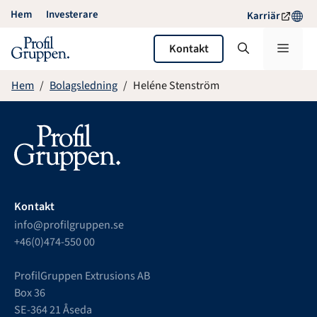
Hoppa
Hem
Investerare
Karriär
till
innehåll
Meny
Kontakt
Hem
Bolagsledning
Heléne Stenström
Kontakt
info@profilgruppen.se
+46(0)474-550 00
ProfilGruppen Extrusions AB
Box 36
SE-364 21 Åseda