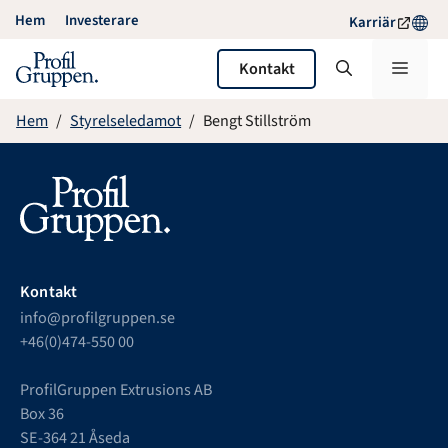
Hoppa
Hem
Investerare
Karriär
till
innehåll
Meny
Kontakt
Hem
Styrelseledamot
Bengt Stillström
Kontakt
info@profilgruppen.se
+46(0)474-550 00
ProfilGruppen Extrusions AB
Box 36
SE-364 21 Åseda