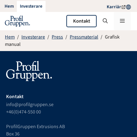
Hoppa
Hem
Investerare
Karriär
till
innehåll
Meny
Kontakt
Hem
Investerare
Press
Pressmaterial
Grafisk
manual
Kontakt
info@profilgruppen.se
+46(0)474-550 00
ProfilGruppen Extrusions AB
Box 36